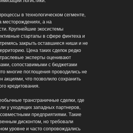
имизации логистики.
процессы в технологическом сегменте,
а месторождениях, а на
сти. Крупнейшие экосистемы
ктивные стартапы в сфере финтеха и
тремясь закрыть оставшиеся ниши и не
территорию. Цена таких сделок редко
отраслевые эксперты оценивают
мами, сопоставимыми с бюджетами
что многие поглощения проводились не
ен акциями, что позволило сохранить
ого кредитования.
еобычные трансграничные сделки, где
оли у уходящих западных партнеров,
 совместными предприятиями. Такие
венным дисконтом, но требовали
ном уровне и часто сопровождались