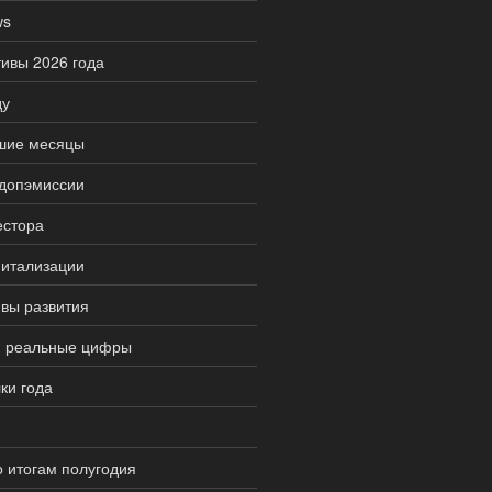
ws
тивы 2026 года
ду
йшие месяцы
 допэмиссии
естора
питализации
ивы развития
и реальные цифры
ки года
 итогам полугодия