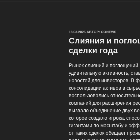
ОПУБЛИКОВАНО
18.03.2025
АВТОР:
CONEWS
Слияния и погло
сделки года
Рынок слияний и поглощений
удивительную активность, ста
новостей для инвесторов. В ф
консолидации активов в сырье
воспользовались относитель
компаний для расширения рес
вызвало объединение двух ве
которое создало игрока, спос
гигантами по масштабу и эфф
от таких сделок обещает проя