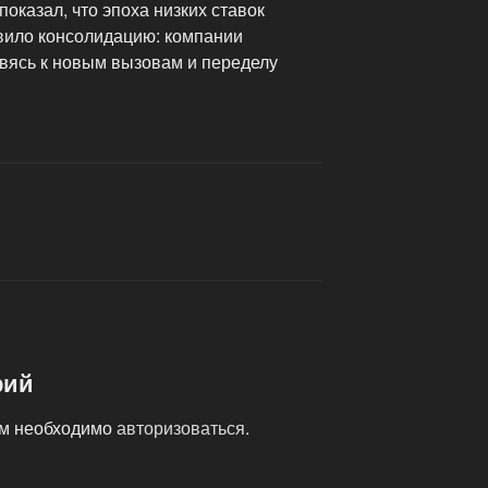
оказал, что эпоха низких ставок
овило консолидацию: компании
овясь к новым вызовам и переделу
рий
ам необходимо
авторизоваться
.