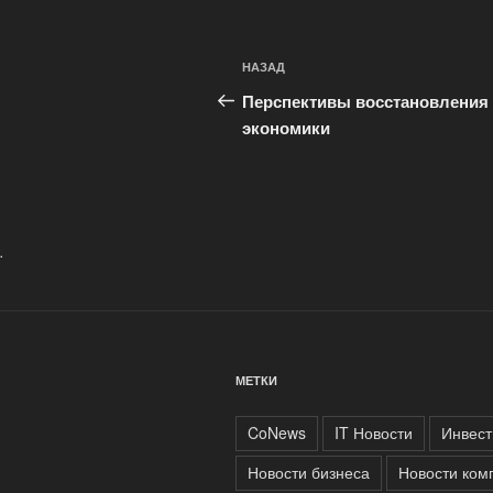
Навигация
Предыдущая
НАЗАД
по
запись:
Перспективы восстановления
записям
экономики
.
МЕТКИ
CoNews
IT Новости
Инвест
Новости бизнеса
Новости ком